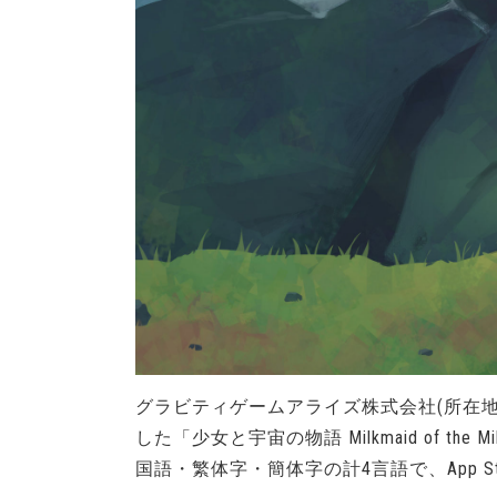
グラビティゲームアライズ株式会社(所在地
した「少女と宇宙の物語 Milkmaid of
国語・繁体字・簡体字の計4言語で、App Sto