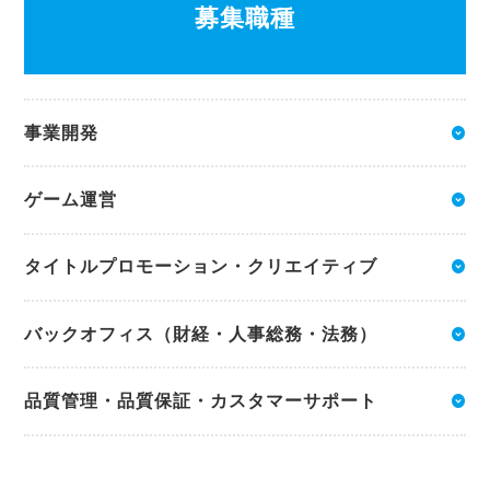
募集職種
事業開発
expand_circle_down
ゲーム運営
expand_circle_down
タイトルプロモーション・クリエイティブ
expand_circle_down
バックオフィス（財経・人事総務・法務）
expand_circle_down
品質管理・品質保証・カスタマーサポート
expand_circle_down