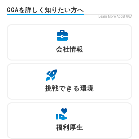
GGAを詳しく知りたい方へ
Learn More About GGA
business_center
会社情報
rocket_launch
挑戦できる環境
volunteer_activism
福利厚生