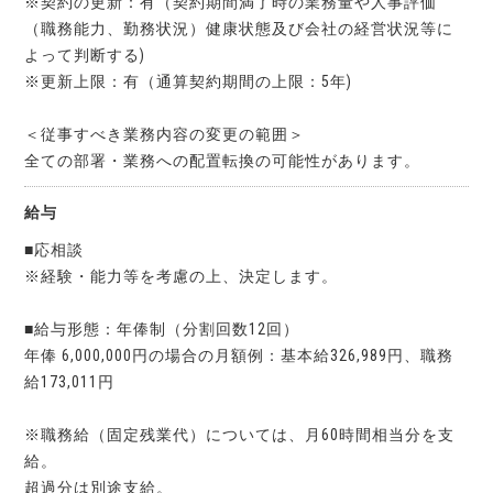
※契約の更新：有（契約期間満了時の業務量や人事評価
（職務能力、勤務状況）健康状態及び会社の経営状況等に
よって判断する)
※更新上限：有（通算契約期間の上限：5年)
＜従事すべき業務内容の変更の範囲＞
全ての部署・業務への配置転換の可能性があります。
給与
■応相談
※経験・能力等を考慮の上、決定します。
■給与形態：年俸制（分割回数12回）
年俸 6,000,000円の場合の月額例：基本給326,989円、職務
給173,011円
※職務給（固定残業代）については、月60時間相当分を支
給。
超過分は別途支給。